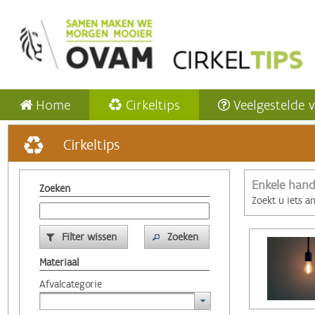
Home
Cirkeltips
Veelgestelde 
Cirkeltips
Enkele hand
Zoeken
Zoekt u iets a
Filter wissen
Zoeken
Materiaal
Afvalcategorie