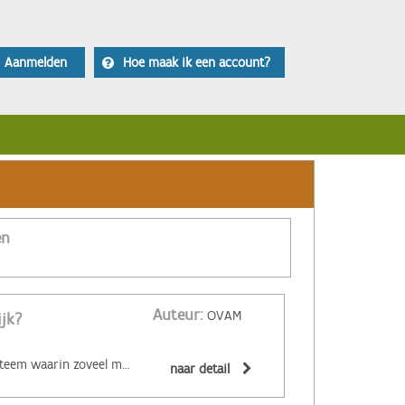
Aanmelden
Hoe maak ik een account?
en
Auteur:
OVAM
ijk?
‌De circulaire economie is een economisch systeem waarin zoveel mogelijk producten en grondstoffen hergebruikt of hoogwaardig gerecycleerd worden. Materialen zijn (volledig) recycleerbaar of afbreekbaar, spullen worden hersteld, hebben een hoge tweedehandswaarde, zijn ‘upgradebaar’, kunnen makkelijk gedemonteerd worden en omgevormd tot nieuwe producten ... Zo wordt maximaal vermeden dat spullen hun waarde verliezen. De circulaire economie biedt een alternatief voor het huidige lineaire systeem. Daarin worden grondstoffen omgezet in producten die aan het einde van hun leven massaal afval worden. De Ellen MacArthur Foundation maakte er een inzichtelijk filmpje over:
naar detail