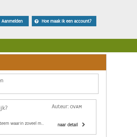
Aanmelden
Hoe maak ik een account?
en
Auteur:
OVAM
ijk?
‌De circulaire economie is een economisch systeem waarin zoveel mogelijk producten en grondstoffen hergebruikt of hoogwaardig gerecycleerd worden. Materialen zijn (volledig) recycleerbaar of afbreekbaar, spullen worden hersteld, hebben een hoge tweedehandswaarde, zijn ‘upgradebaar’, kunnen makkelijk gedemonteerd worden en omgevormd tot nieuwe producten ... Zo wordt maximaal vermeden dat spullen hun waarde verliezen. De circulaire economie biedt een alternatief voor het huidige lineaire systeem. Daarin worden grondstoffen omgezet in producten die aan het einde van hun leven massaal afval worden. De Ellen MacArthur Foundation maakte er een inzichtelijk filmpje over:
naar detail