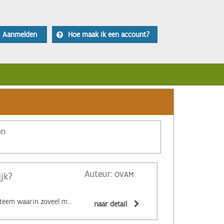
Aanmelden
Hoe maak ik een account?
en
Auteur:
OVAM
ijk?
‌De circulaire economie is een economisch systeem waarin zoveel mogelijk producten en grondstoffen hergebruikt of hoogwaardig gerecycleerd worden. Materialen zijn (volledig) recycleerbaar of afbreekbaar, spullen worden hersteld, hebben een hoge tweedehandswaarde, zijn ‘upgradebaar’, kunnen makkelijk gedemonteerd worden en omgevormd tot nieuwe producten ... Zo wordt maximaal vermeden dat spullen hun waarde verliezen. De circulaire economie biedt een alternatief voor het huidige lineaire systeem. Daarin worden grondstoffen omgezet in producten die aan het einde van hun leven massaal afval worden. De Ellen MacArthur Foundation maakte er een inzichtelijk filmpje over:
naar detail