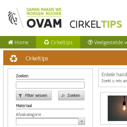
Home
Cirkeltips
Veelgestelde 
Cirkeltips
Enkele hand
Zoeken
Zoekt u iets a
Filter wissen
Zoeken
Materiaal
Afvalcategorie