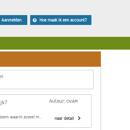
Aanmelden
Hoe maak ik een account?
en
Auteur:
OVAM
ijk?
‌De circulaire economie is een economisch systeem waarin zoveel mogelijk producten en grondstoffen hergebruikt of hoogwaardig gerecycleerd worden. Materialen zijn (volledig) recycleerbaar of afbreekbaar, spullen worden hersteld, hebben een hoge tweedehandswaarde, zijn ‘upgradebaar’, kunnen makkelijk gedemonteerd worden en omgevormd tot nieuwe producten ... Zo wordt maximaal vermeden dat spullen hun waarde verliezen. De circulaire economie biedt een alternatief voor het huidige lineaire systeem. Daarin worden grondstoffen omgezet in producten die aan het einde van hun leven massaal afval worden. De Ellen MacArthur Foundation maakte er een inzichtelijk filmpje over:
naar detail