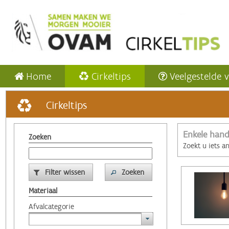
Home
Cirkeltips
Veelgestelde 
Cirkeltips
Enkele hand
Zoeken
Zoekt u iets a
Filter wissen
Zoeken
Materiaal
Afvalcategorie