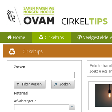
Home
Cirkeltips
Veelgestelde 
Cirkeltips
Enkele hand
Zoeken
Zoekt u iets a
Filter wissen
Zoeken
Materiaal
Afvalcategorie