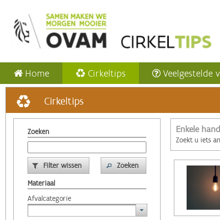
Home
Cirkeltips
Veelgestelde 
Cirkeltips
Enkele hand
Zoeken
Zoekt u iets a
Filter wissen
Zoeken
Materiaal
Afvalcategorie