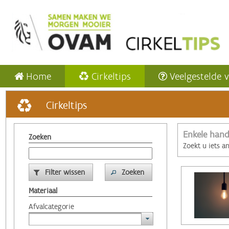
Home
Cirkeltips
Veelgestelde 
Cirkeltips
Enkele hand
Zoeken
Zoekt u iets a
Filter wissen
Zoeken
Materiaal
Afvalcategorie