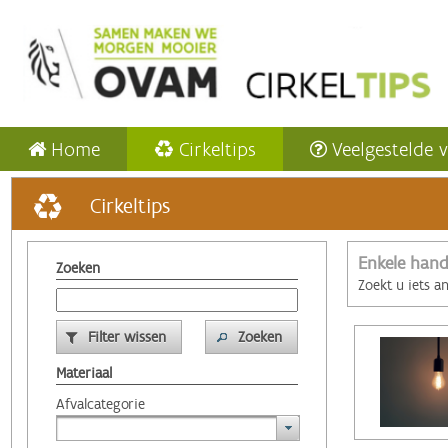
Home
Cirkeltips
Veelgestelde 
Cirkeltips
Enkele hand
Zoeken
Zoekt u iets a
Filter wissen
Zoeken
Materiaal
Afvalcategorie