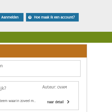
Aanmelden
Hoe maak ik een account?
en
Auteur:
OVAM
ijk?
‌De circulaire economie is een economisch systeem waarin zoveel mogelijk producten en grondstoffen hergebruikt of hoogwaardig gerecycleerd worden. Materialen zijn (volledig) recycleerbaar of afbreekbaar, spullen worden hersteld, hebben een hoge tweedehandswaarde, zijn ‘upgradebaar’, kunnen makkelijk gedemonteerd worden en omgevormd tot nieuwe producten ... Zo wordt maximaal vermeden dat spullen hun waarde verliezen. De circulaire economie biedt een alternatief voor het huidige lineaire systeem. Daarin worden grondstoffen omgezet in producten die aan het einde van hun leven massaal afval worden. De Ellen MacArthur Foundation maakte er een inzichtelijk filmpje over:
naar detail