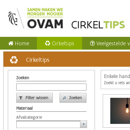
Home
Cirkeltips
Veelgestelde 
Cirkeltips
Enkele hand
Zoeken
Zoekt u iets a
Filter wissen
Zoeken
Materiaal
Afvalcategorie