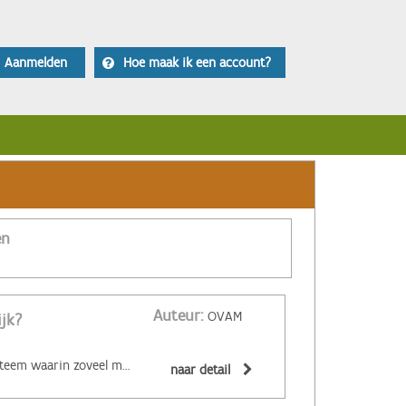
Aanmelden
Hoe maak ik een account?
en
Auteur:
OVAM
ijk?
‌De circulaire economie is een economisch systeem waarin zoveel mogelijk producten en grondstoffen hergebruikt of hoogwaardig gerecycleerd worden. Materialen zijn (volledig) recycleerbaar of afbreekbaar, spullen worden hersteld, hebben een hoge tweedehandswaarde, zijn ‘upgradebaar’, kunnen makkelijk gedemonteerd worden en omgevormd tot nieuwe producten ... Zo wordt maximaal vermeden dat spullen hun waarde verliezen. De circulaire economie biedt een alternatief voor het huidige lineaire systeem. Daarin worden grondstoffen omgezet in producten die aan het einde van hun leven massaal afval worden. De Ellen MacArthur Foundation maakte er een inzichtelijk filmpje over:
naar detail