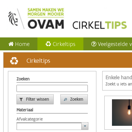
Home
Cirkeltips
Veelgestelde 
Cirkeltips
Enkele hand
Zoeken
Zoekt u iets a
Filter wissen
Zoeken
Materiaal
Afvalcategorie