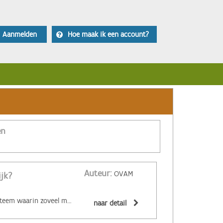
Aanmelden
Hoe maak ik een account?
en
Auteur:
OVAM
ijk?
‌De circulaire economie is een economisch systeem waarin zoveel mogelijk producten en grondstoffen hergebruikt of hoogwaardig gerecycleerd worden. Materialen zijn (volledig) recycleerbaar of afbreekbaar, spullen worden hersteld, hebben een hoge tweedehandswaarde, zijn ‘upgradebaar’, kunnen makkelijk gedemonteerd worden en omgevormd tot nieuwe producten ... Zo wordt maximaal vermeden dat spullen hun waarde verliezen. De circulaire economie biedt een alternatief voor het huidige lineaire systeem. Daarin worden grondstoffen omgezet in producten die aan het einde van hun leven massaal afval worden. De Ellen MacArthur Foundation maakte er een inzichtelijk filmpje over:
naar detail