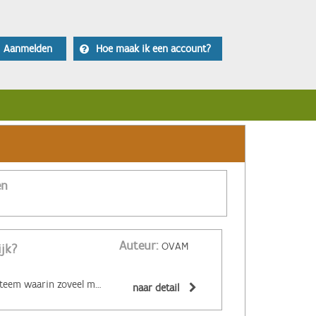
Aanmelden
Hoe maak ik een account?
en
Auteur:
OVAM
ijk?
‌De circulaire economie is een economisch systeem waarin zoveel mogelijk producten en grondstoffen hergebruikt of hoogwaardig gerecycleerd worden. Materialen zijn (volledig) recycleerbaar of afbreekbaar, spullen worden hersteld, hebben een hoge tweedehandswaarde, zijn ‘upgradebaar’, kunnen makkelijk gedemonteerd worden en omgevormd tot nieuwe producten ... Zo wordt maximaal vermeden dat spullen hun waarde verliezen. De circulaire economie biedt een alternatief voor het huidige lineaire systeem. Daarin worden grondstoffen omgezet in producten die aan het einde van hun leven massaal afval worden. De Ellen MacArthur Foundation maakte er een inzichtelijk filmpje over:
naar detail