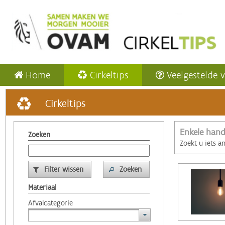
Home
Cirkeltips
Veelgestelde 
Cirkeltips
Enkele hand
Zoeken
Zoekt u iets a
Filter wissen
Zoeken
Materiaal
Afvalcategorie