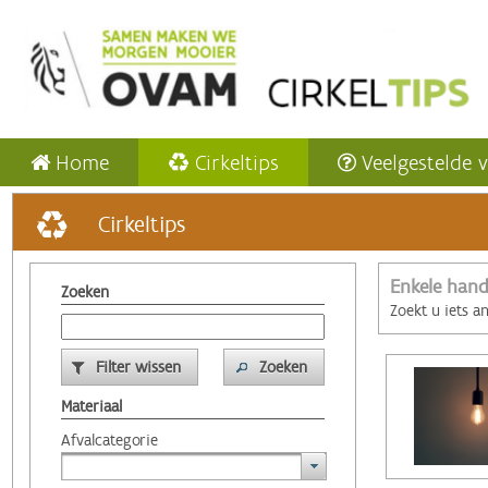
Home
Cirkeltips
Veelgestelde 
Cirkeltips
Enkele hand
Zoeken
Zoekt u iets a
Filter wissen
Zoeken
Materiaal
Afvalcategorie