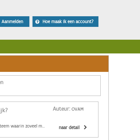
Aanmelden
Hoe maak ik een account?
en
Auteur:
OVAM
ijk?
‌De circulaire economie is een economisch systeem waarin zoveel mogelijk producten en grondstoffen hergebruikt of hoogwaardig gerecycleerd worden. Materialen zijn (volledig) recycleerbaar of afbreekbaar, spullen worden hersteld, hebben een hoge tweedehandswaarde, zijn ‘upgradebaar’, kunnen makkelijk gedemonteerd worden en omgevormd tot nieuwe producten ... Zo wordt maximaal vermeden dat spullen hun waarde verliezen. De circulaire economie biedt een alternatief voor het huidige lineaire systeem. Daarin worden grondstoffen omgezet in producten die aan het einde van hun leven massaal afval worden. De Ellen MacArthur Foundation maakte er een inzichtelijk filmpje over:
naar detail