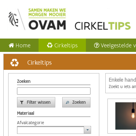
Home
Cirkeltips
Veelgestelde 
Cirkeltips
Enkele hand
Zoeken
Zoekt u iets a
Filter wissen
Zoeken
Materiaal
Afvalcategorie