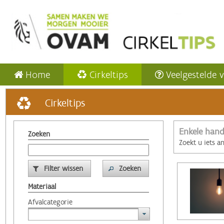
Home
Cirkeltips
Veelgestelde 
Cirkeltips
Enkele hand
Zoeken
Zoekt u iets a
Filter wissen
Zoeken
Materiaal
Afvalcategorie