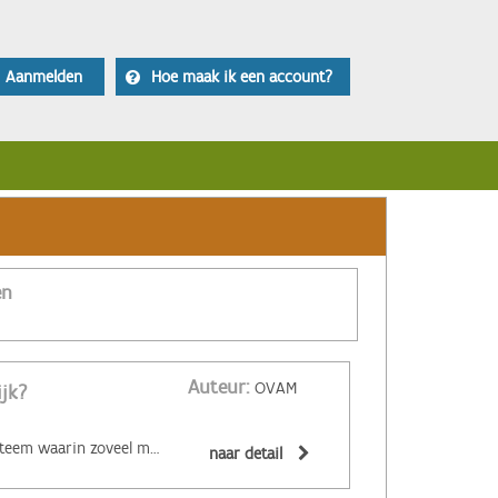
Aanmelden
Hoe maak ik een account?
en
Auteur:
OVAM
ijk?
‌De circulaire economie is een economisch systeem waarin zoveel mogelijk producten en grondstoffen hergebruikt of hoogwaardig gerecycleerd worden. Materialen zijn (volledig) recycleerbaar of afbreekbaar, spullen worden hersteld, hebben een hoge tweedehandswaarde, zijn ‘upgradebaar’, kunnen makkelijk gedemonteerd worden en omgevormd tot nieuwe producten ... Zo wordt maximaal vermeden dat spullen hun waarde verliezen. De circulaire economie biedt een alternatief voor het huidige lineaire systeem. Daarin worden grondstoffen omgezet in producten die aan het einde van hun leven massaal afval worden. De Ellen MacArthur Foundation maakte er een inzichtelijk filmpje over:
naar detail