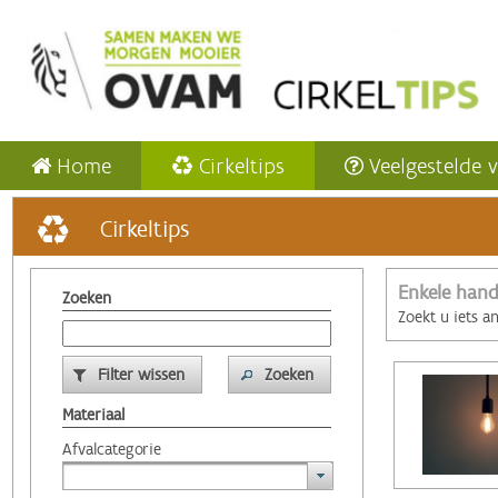
Home
Cirkeltips
Veelgestelde 
Cirkeltips
Enkele hand
Zoeken
Zoekt u iets a
Filter wissen
Zoeken
Materiaal
Afvalcategorie