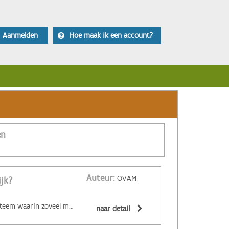
Aanmelden
Hoe maak ik een account?
en
Auteur:
OVAM
ijk?
‌De circulaire economie is een economisch systeem waarin zoveel mogelijk producten en grondstoffen hergebruikt of hoogwaardig gerecycleerd worden. Materialen zijn (volledig) recycleerbaar of afbreekbaar, spullen worden hersteld, hebben een hoge tweedehandswaarde, zijn ‘upgradebaar’, kunnen makkelijk gedemonteerd worden en omgevormd tot nieuwe producten ... Zo wordt maximaal vermeden dat spullen hun waarde verliezen. De circulaire economie biedt een alternatief voor het huidige lineaire systeem. Daarin worden grondstoffen omgezet in producten die aan het einde van hun leven massaal afval worden. De Ellen MacArthur Foundation maakte er een inzichtelijk filmpje over:
naar detail