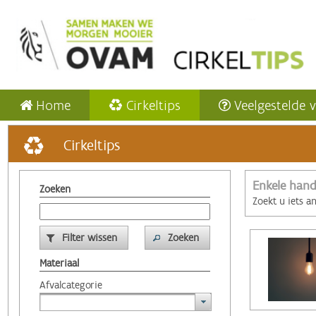
Home
Cirkeltips
Veelgestelde 
Cirkeltips
Enkele hand
Zoeken
Zoekt u iets a
Filter wissen
Zoeken
Materiaal
Afvalcategorie