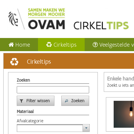
Home
Cirkeltips
Veelgestelde 
Cirkeltips
Enkele hand
Zoeken
Zoekt u iets a
Filter wissen
Zoeken
Materiaal
Afvalcategorie