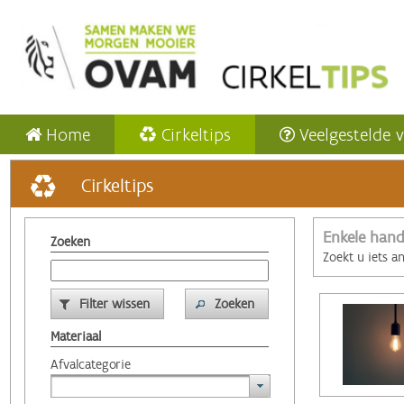
Home
Cirkeltips
Veelgestelde 
Cirkeltips
Enkele hand
Zoeken
Zoekt u iets a
Filter wissen
Zoeken
Materiaal
Afvalcategorie