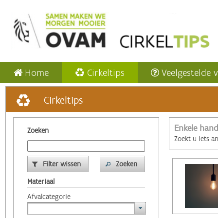
Home
Cirkeltips
Veelgestelde 
Cirkeltips
Enkele hand
Zoeken
Zoekt u iets a
Filter wissen
Zoeken
Materiaal
Afvalcategorie