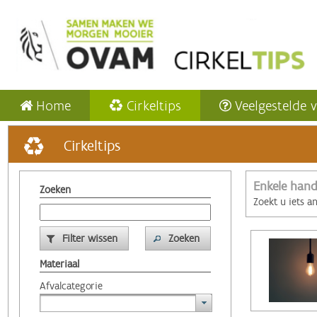
Home
Cirkeltips
Veelgestelde 
Cirkeltips
Enkele hand
Zoeken
Zoekt u iets a
Filter wissen
Zoeken
Materiaal
Afvalcategorie