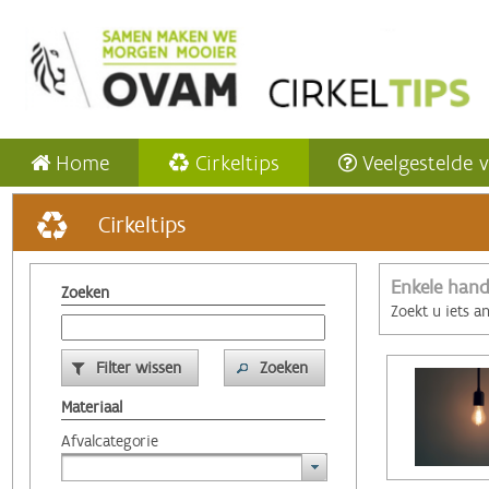
Home
Cirkeltips
Veelgestelde 
Cirkeltips
Enkele hand
Zoeken
Zoekt u iets a
Filter wissen
Zoeken
Materiaal
Afvalcategorie