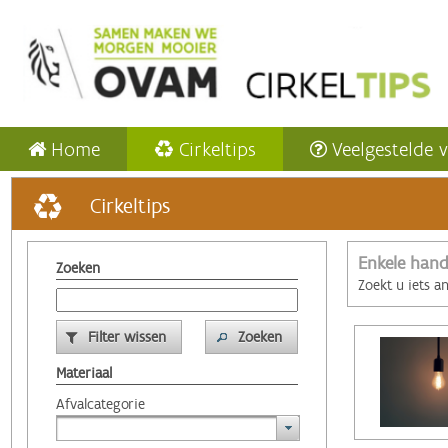
Home
Cirkeltips
Veelgestelde 
Cirkeltips
Enkele hand
Zoeken
Zoekt u iets a
Filter wissen
Zoeken
Materiaal
Afvalcategorie