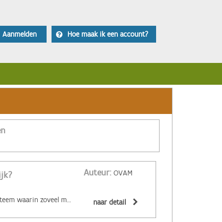
Aanmelden
Hoe maak ik een account?
en
Auteur:
OVAM
ijk?
‌De circulaire economie is een economisch systeem waarin zoveel mogelijk producten en grondstoffen hergebruikt of hoogwaardig gerecycleerd worden. Materialen zijn (volledig) recycleerbaar of afbreekbaar, spullen worden hersteld, hebben een hoge tweedehandswaarde, zijn ‘upgradebaar’, kunnen makkelijk gedemonteerd worden en omgevormd tot nieuwe producten ... Zo wordt maximaal vermeden dat spullen hun waarde verliezen. De circulaire economie biedt een alternatief voor het huidige lineaire systeem. Daarin worden grondstoffen omgezet in producten die aan het einde van hun leven massaal afval worden. De Ellen MacArthur Foundation maakte er een inzichtelijk filmpje over:
naar detail