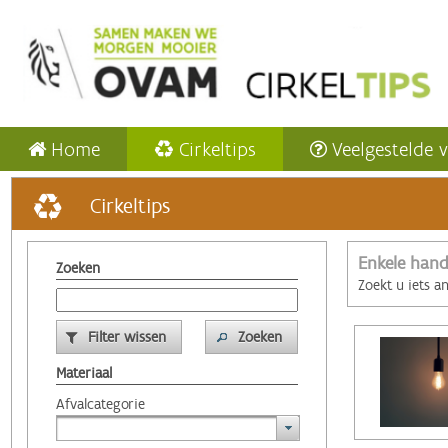
Home
Cirkeltips
Veelgestelde 
Cirkeltips
Enkele hand
Zoeken
Zoekt u iets a
Filter wissen
Zoeken
Materiaal
Afvalcategorie