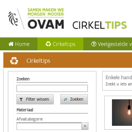
Home
Cirkeltips
Veelgestelde 
Cirkeltips
Enkele hand
Zoeken
Zoekt u iets a
Filter wissen
Zoeken
Materiaal
Afvalcategorie