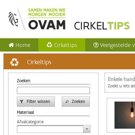
Home
Cirkeltips
Veelgestelde 
Cirkeltips
Enkele hand
Zoeken
Zoekt u iets a
Filter wissen
Zoeken
Materiaal
Afvalcategorie