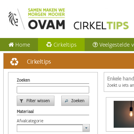
Home
Cirkeltips
Veelgestelde 
Cirkeltips
Enkele hand
Zoeken
Zoekt u iets a
Filter wissen
Zoeken
Materiaal
Afvalcategorie