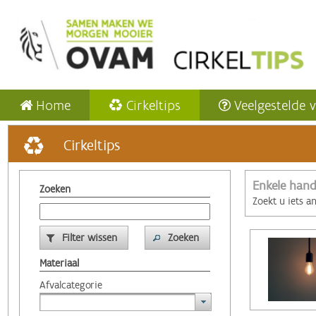
Home
Cirkeltips
Veelgestelde 
Cirkeltips
Enkele hand
Zoeken
Zoekt u iets a
Filter wissen
Zoeken
Materiaal
Afvalcategorie