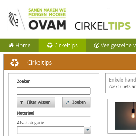
Home
Cirkeltips
Veelgestelde 
Cirkeltips
Enkele hand
Zoeken
Zoekt u iets a
Filter wissen
Zoeken
Materiaal
Afvalcategorie