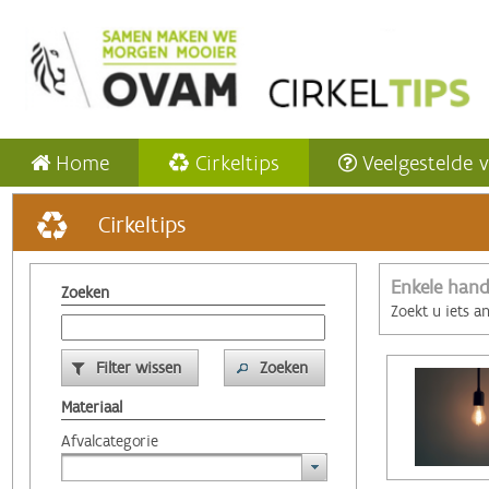
Home
Cirkeltips
Veelgestelde 
Cirkeltips
Enkele hand
Zoeken
Zoekt u iets a
Filter wissen
Zoeken
Materiaal
Afvalcategorie