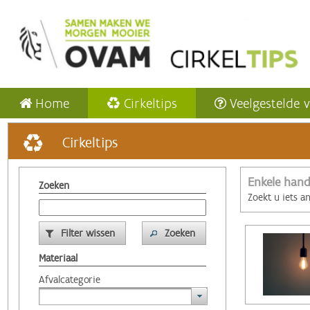
Home
Cirkeltips
Veelgestelde 
Cirkeltips
Enkele hand
Zoeken
Zoekt u iets a
Filter wissen
Zoeken
Materiaal
Afvalcategorie