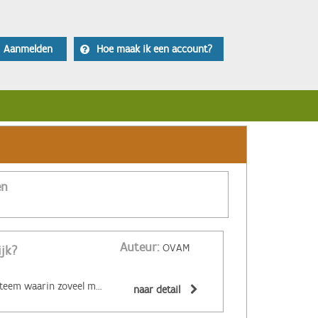
Aanmelden
Hoe maak ik een account?
en
Auteur:
OVAM
ijk?
‌De circulaire economie is een economisch systeem waarin zoveel mogelijk producten en grondstoffen hergebruikt of hoogwaardig gerecycleerd worden. Materialen zijn (volledig) recycleerbaar of afbreekbaar, spullen worden hersteld, hebben een hoge tweedehandswaarde, zijn ‘upgradebaar’, kunnen makkelijk gedemonteerd worden en omgevormd tot nieuwe producten ... Zo wordt maximaal vermeden dat spullen hun waarde verliezen. De circulaire economie biedt een alternatief voor het huidige lineaire systeem. Daarin worden grondstoffen omgezet in producten die aan het einde van hun leven massaal afval worden. De Ellen MacArthur Foundation maakte er een inzichtelijk filmpje over:
naar detail