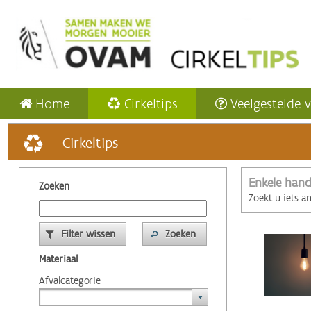
Home
Cirkeltips
Veelgestelde 
Cirkeltips
Enkele hand
Zoeken
Zoekt u iets a
Filter wissen
Zoeken
Materiaal
Afvalcategorie