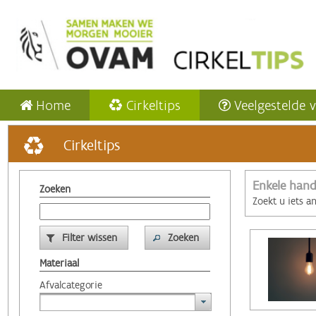
Home
Cirkeltips
Veelgestelde 
Cirkeltips
Enkele hand
Zoeken
Zoekt u iets a
Filter wissen
Zoeken
Materiaal
Afvalcategorie