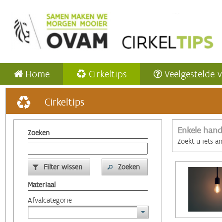
Home
Cirkeltips
Veelgestelde 
Cirkeltips
Enkele hand
Zoeken
Zoekt u iets a
Filter wissen
Zoeken
Materiaal
Afvalcategorie