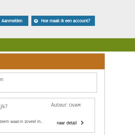
Aanmelden
Hoe maak ik een account?
en
Auteur:
OVAM
ijk?
‌De circulaire economie is een economisch systeem waarin zoveel mogelijk producten en grondstoffen hergebruikt of hoogwaardig gerecycleerd worden. Materialen zijn (volledig) recycleerbaar of afbreekbaar, spullen worden hersteld, hebben een hoge tweedehandswaarde, zijn ‘upgradebaar’, kunnen makkelijk gedemonteerd worden en omgevormd tot nieuwe producten ... Zo wordt maximaal vermeden dat spullen hun waarde verliezen. De circulaire economie biedt een alternatief voor het huidige lineaire systeem. Daarin worden grondstoffen omgezet in producten die aan het einde van hun leven massaal afval worden. De Ellen MacArthur Foundation maakte er een inzichtelijk filmpje over:
naar detail