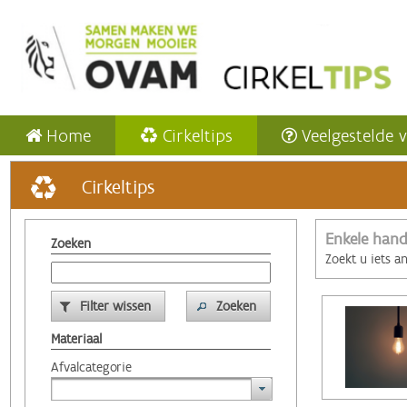
Home
Cirkeltips
Veelgestelde 
Cirkeltips
Enkele hand
Zoeken
Zoekt u iets a
Filter wissen
Zoeken
Materiaal
Afvalcategorie