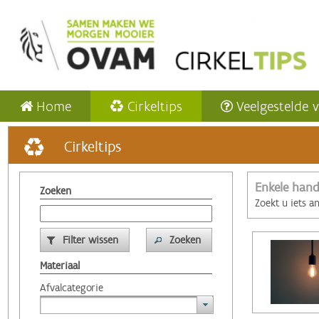
Home
Cirkeltips
Veelgestelde 
Cirkeltips
Enkele hand
Zoeken
Zoekt u iets a
Filter wissen
Zoeken
Materiaal
Afvalcategorie