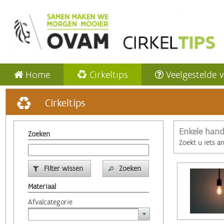
Home
Cirkeltips
Veelgestelde 
Cirkeltips
Enkele hand
Zoeken
Zoekt u iets a
Filter wissen
Zoeken
Materiaal
Afvalcategorie