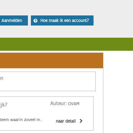
Aanmelden
Hoe maak ik een account?
en
Auteur:
OVAM
ijk?
‌De circulaire economie is een economisch systeem waarin zoveel mogelijk producten en grondstoffen hergebruikt of hoogwaardig gerecycleerd worden. Materialen zijn (volledig) recycleerbaar of afbreekbaar, spullen worden hersteld, hebben een hoge tweedehandswaarde, zijn ‘upgradebaar’, kunnen makkelijk gedemonteerd worden en omgevormd tot nieuwe producten ... Zo wordt maximaal vermeden dat spullen hun waarde verliezen. De circulaire economie biedt een alternatief voor het huidige lineaire systeem. Daarin worden grondstoffen omgezet in producten die aan het einde van hun leven massaal afval worden. De Ellen MacArthur Foundation maakte er een inzichtelijk filmpje over:
naar detail